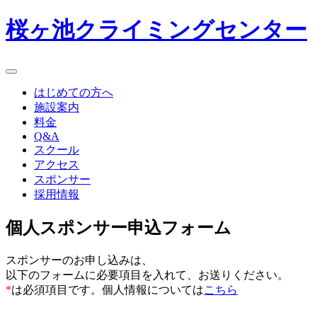
桜ヶ池クライミングセンター
toggle
navigation
はじめての方へ
施設案内
料金
Q&A
スクール
アクセス
スポンサー
採用情報
個人スポンサー申込フォーム
スポンサーのお申し込みは、
以下のフォームに必要項目を入れて、お送りください。
*
は必須項目です。個人情報については
こちら