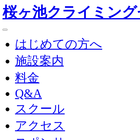
桜ヶ池クライミング
toggle
navigation
はじめての方へ
施設案内
料金
Q&A
スクール
アクセス